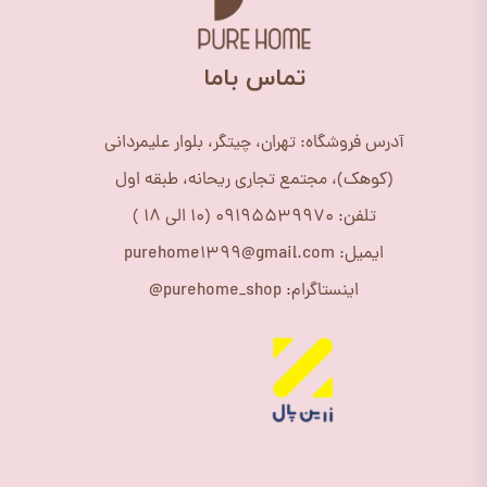
​تماس باما
آدرس فروشگاه: تهران، چیتگر، بلوار علیمردانی
(کوهک)، مجتمع تجاری ریحانه، طبقه اول
تلفن: 09195539970 (10 الی 18 )
ایمیل: purehome1399@gmail.com
اینستاگرام: purehome_shop@