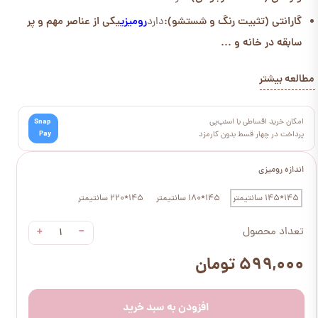
گارانتی (تثبیت رنگ و شستشو):
دارد
رومیزی
یکی از عناصر مهم و پر
سابقه در خانه و ...
مطالعه بیشتر
امکان خرید اقساطی با اسنپ‌پی
Snap
Pay
پرداخت در چهار قسط بدون کارمزد
اندازه رومیزی
145*145 سانتیمتر
145*180 سانتیمتر
145*220 سانتیمتر
+
−
تعداد محصول
۵۹۹,۰۰۰ تومان
افزودن به سبد خرید