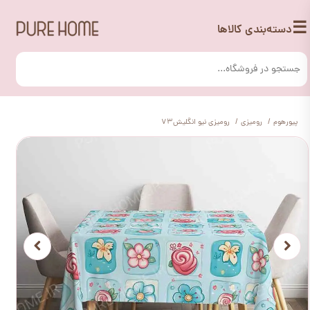
☰
دسته‌بندی کالاها
پیورهوم
رومیزی
رومیزی نیو انگلیش73