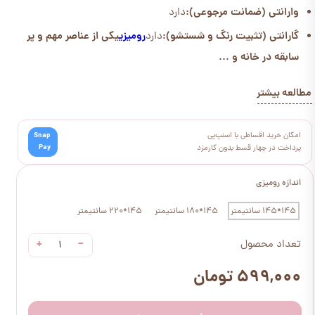
وارانتی (ضمانت مرجوعی):
دارد
گارانتی (تثبیت رنگ و شستشو):
دارد
رومیزی
یکی از عناصر مهم و پر
سابقه در خانه و ...
مطالعه بیشتر
امکان خرید اقساطی با اسنپ‌پی
Snap
Pay
پرداخت در چهار قسط بدون کارمزد
اندازه رومیزی
145*145 سانتیمتر
145*180 سانتیمتر
145*220 سانتیمتر
+
−
تعداد محصول
۵۹۹,۰۰۰ تومان