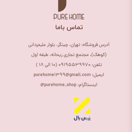
​تماس باما
آدرس فروشگاه: تهران، چیتگر، بلوار علیمردانی
(کوهک)، مجتمع تجاری ریحانه، طبقه اول
تلفن: 09195539970 (10 الی 18 )
ایمیل: purehome1399@gmail.com
اینستاگرام: purehome_shop@