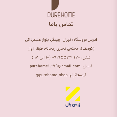
​تماس باما
آدرس فروشگاه: تهران، چیتگر، بلوار علیمردانی
(کوهک)، مجتمع تجاری ریحانه، طبقه اول
تلفن: 09195539970 (10 الی 18 )
ایمیل: purehome1399@gmail.com
اینستاگرام: purehome_shop@