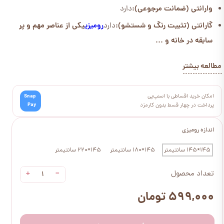
وارانتی (ضمانت مرجوعی):
دارد
گارانتی (تثبیت رنگ و شستشو):
دارد
رومیزی
یکی از عناصر مهم و پر
سابقه در خانه و ...
مطالعه بیشتر
امکان خرید اقساطی با اسنپ‌پی
Snap
Pay
پرداخت در چهار قسط بدون کارمزد
اندازه رومیزی
145*145 سانتیمتر
145*180 سانتیمتر
145*220 سانتیمتر
+
−
تعداد محصول
۵۹۹,۰۰۰ تومان