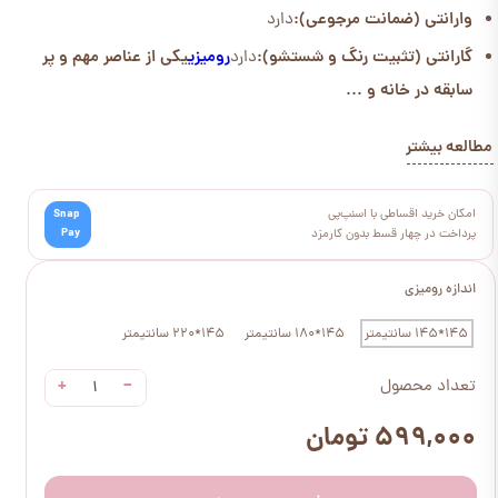
وارانتی (ضمانت مرجوعی):
دارد
گارانتی (تثبیت رنگ و شستشو):
دارد
رومیزی
یکی از عناصر مهم و پر
سابقه در خانه و ...
مطالعه بیشتر
امکان خرید اقساطی با اسنپ‌پی
Snap
Pay
پرداخت در چهار قسط بدون کارمزد
اندازه رومیزی
145*145 سانتیمتر
145*180 سانتیمتر
145*220 سانتیمتر
+
−
تعداد محصول
۵۹۹,۰۰۰ تومان