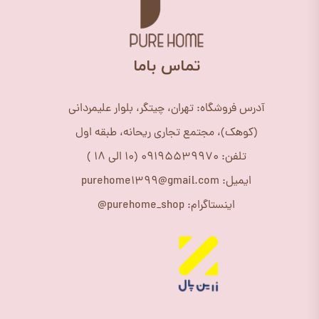
​تماس باما
آدرس فروشگاه: تهران، چیتگر، بلوار علیمردانی
(کوهک)، مجتمع تجاری ریحانه، طبقه اول
تلفن: 09195539970 (10 الی 18 )
ایمیل: purehome1399@gmail.com
اینستاگرام: purehome_shop@