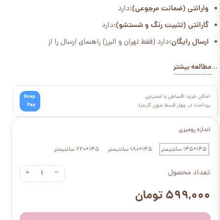
وارانتی (ضمانت مرجوعی):
دارد
گارانتی (تثبیت رنگ و شستشو):
دارد
ارسال رایگان:
دارد (فقط تهران و البرز) راهنمای ارسال را از
مطالعه بیشتر
...
امکان خرید اقساطی با اسنپ‌پی
Snap
Pay
پرداخت در چهار قسط بدون کارمزد
اندازه رومیزی
145*145 سانتیمتر
145*180 سانتیمتر
145*220 سانتیمتر
+
−
تعداد محصول
۵۹۹,۰۰۰ تومان