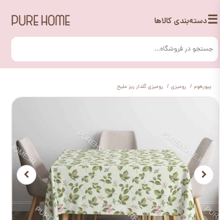
☰
دسته‌بندی کالاها
پیورهوم
رومیزی
رومیزی گلدار ریز ملیح