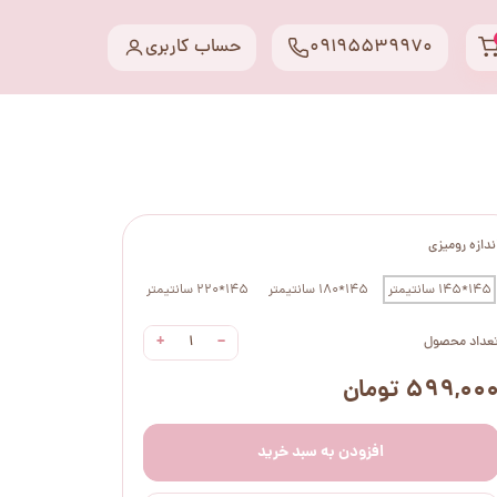
09195539970
حساب کاربری
ندازه رومیزی
145*145 سانتیمتر
145*180 سانتیمتر
145*220 سانتیمتر
+
−
عداد محصول
۵۹۹,۰۰ تومان
افزودن به سبد خرید