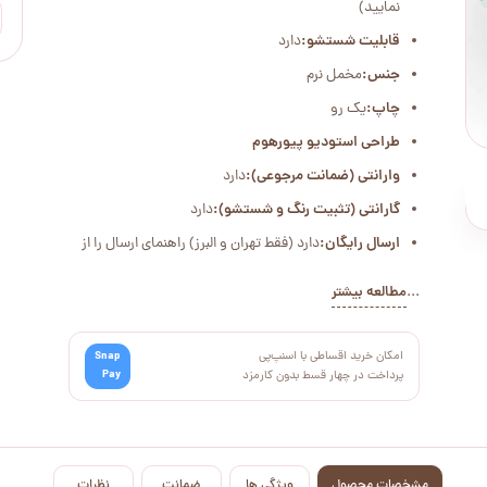
نمایید)
قابلیت شستشو:
دارد
جنس:
مخمل نرم
چاپ:
یک رو
طراحی استودیو پیورهوم
وارانتی (ضمانت مرجوعی):
دارد
گارانتی (تثبیت رنگ و شستشو):
دارد
ارسال رایگان:
دارد (فقط تهران و البرز) راهنمای ارسال را از
...
مطالعه بیشتر
امکان خرید اقساطی با اسنپ‌پی
Snap
Pay
پرداخت در چهار قسط بدون کارمزد
مشخصات محصول
ویژگی ها
ضمانت
نظرات