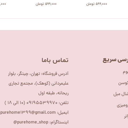
۵۹۹,۰۰۰ تومان
۵۹۹,۰۰۰ تومان
۵۹۹,۰۰۰
سی سریع
​تماس باما
وم
آدرس فروشگاه: تهران، چیتگر، بلوار
کوسن
علیمردانی (کوهک)، مجتمع تجاری
ریحانه، طبقه اول
ال مبل
تلفن: 09195539970 (10 الی 18 )
ومیزی
ایمیل: purehome1399@gmail.com
نر
اینستاگرام: purehome_shop@