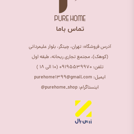
​تماس باما
آدرس فروشگاه: تهران، چیتگر، بلوار علیمردانی
(کوهک)، مجتمع تجاری ریحانه، طبقه اول
تلفن: 09195539970 (10 الی 18 )
ایمیل: purehome1399@gmail.com
اینستاگرام: purehome_shop@