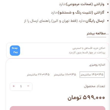
وارانتی (ضمانت مرجوعی):
دارد
گارانتی (تثبیت رنگ و شستشو):
دارد
ارسال رایگان:
دارد (فقط تهران و البرز) راهنمای ارسال را از
مطالعه بیشتر
...
امکان خرید اقساطی با اسنپ‌پی
Snap
Pay
پرداخت در چهار قسط بدون کارمزد
اندازه رومیزی
145*145 سانتیمتر
145*180 سانتیمتر
145*220 سانتیمتر
+
−
تعداد محصول
۵۹۹,۰۰۰ تومان