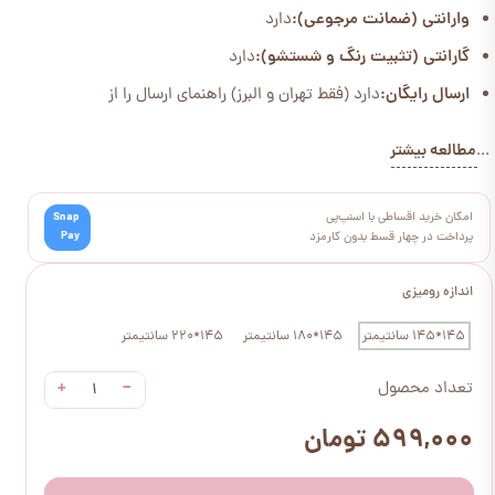
وارانتی (ضمانت مرجوعی):
دارد
گارانتی (تثبیت رنگ و شستشو):
دارد
ارسال رایگان:
دارد (فقط تهران و البرز) راهنمای ارسال را از
مطالعه بیشتر
...
امکان خرید اقساطی با اسنپ‌پی
Snap
Pay
پرداخت در چهار قسط بدون کارمزد
اندازه رومیزی
145*145 سانتیمتر
145*180 سانتیمتر
145*220 سانتیمتر
+
−
تعداد محصول
۵۹۹,۰۰۰ تومان