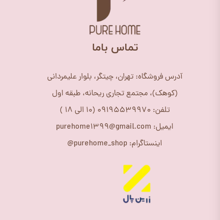
​تماس باما
آدرس فروشگاه: تهران، چیتگر، بلوار علیمردانی
(کوهک)، مجتمع تجاری ریحانه، طبقه اول
تلفن: 09195539970 (10 الی 18 )
ایمیل: purehome1399@gmail.com
اینستاگرام: purehome_shop@