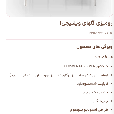
رومیزی گلهای وینتیجی1
کد کالا: F3RO1062
ویژگی های محصول
مشخصات:
کالکشن:
FLOWER FOR EVER
ابعاد:
موجود در سه سایز پرکاربرد (سایز مورد نظر را انتخاب نمایید)
قابلیت شستشو:
دارد
جنس:
مخمل نرم
چاپ:
یک رو
طراحی استودیو پیورهوم