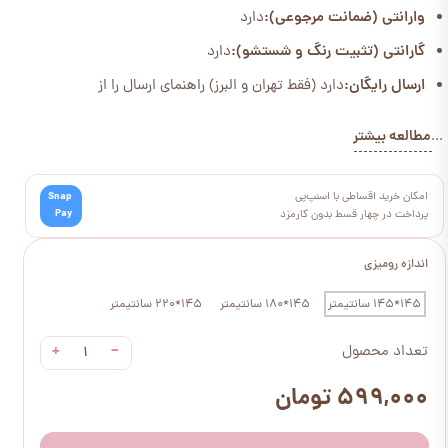
وارانتی (ضمانت مرجوعی):
دارد
گارانتی (تثبیت رنگ و شستشو):
دارد
ارسال رایگان:
دارد (فقط تهران و البرز) راهنمای ارسال را از
مطالعه بیشتر
...
امکان خرید اقساطی با اسنپ‌پی
Snap
Pay
پرداخت در چهار قسط بدون کارمزد
اندازه رومیزی
145*145 سانتیمتر
145*180 سانتیمتر
145*220 سانتیمتر
+
−
تعداد محصول
۵۹۹,۰۰۰ تومان