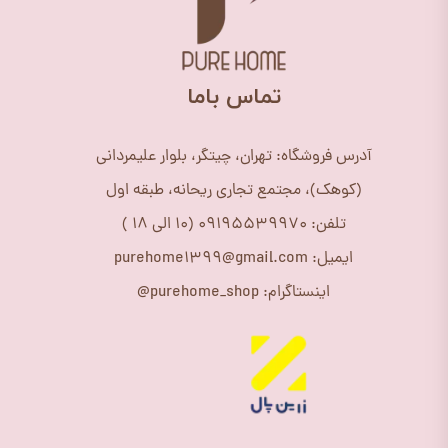
​تماس باما
آدرس فروشگاه: تهران، چیتگر، بلوار علیمردانی
(کوهک)، مجتمع تجاری ریحانه، طبقه اول
تلفن: 09195539970 (10 الی 18 )
ایمیل: purehome1399@gmail.com
اینستاگرام: purehome_shop@