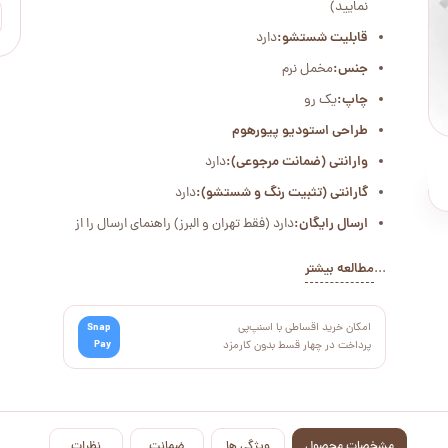
نمایید)
قابلیت شستشو:
دارد
جنس:
مخمل نرم
چاپ:
یک رو
طراحی استودیو پیورهوم
وارانتی (ضمانت مرجوعی):
دارد
گارانتی (تثبیت رنگ و شستشو):
دارد
ارسال رایگان:
دارد (فقط تهران و البرز) راهنمای ارسال را از
...
مطالعه بیشتر
امکان خرید اقساطی با اسنپ‌پی
Snap
Pay
پرداخت در چهار قسط بدون کارمزد
مشخصات محصول
ویژگی ها
ضمانت
نظرات