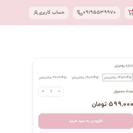
09195539970
حساب کاربری
ندازه رومیزی
145*145 سانتیمتر
145*180 سانتیمتر
145*220 سانتیمتر
+
−
عداد محصول
۵۹۹,۰۰ تومان
افزودن به سبد خرید