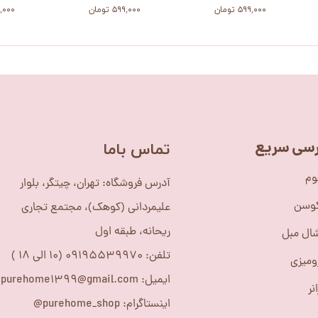
۵۹۹,۰۰۰ تومان
۵۹۹,۰۰۰ تومان
۵۹۹,۰۰۰
سی سریع
​تماس باما
وم
آدرس فروشگاه: تهران، چیتگر، بلوار
کوسن
علیمردانی (کوهک)، مجتمع تجاری
ریحانه، طبقه اول
ال مبل
تلفن: 09195539970 (10 الی 18 )
ومیزی
ایمیل: purehome1399@gmail.com
نر
اینستاگرام: purehome_shop@