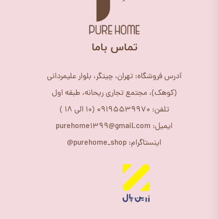
​تماس باما
آدرس فروشگاه: تهران، چیتگر، بلوار علیمردانی
(کوهک)، مجتمع تجاری ریحانه، طبقه اول
تلفن: 09195539970 (10 الی 18 )
ایمیل: purehome1399@gmail.com
اینستاگرام: purehome_shop@