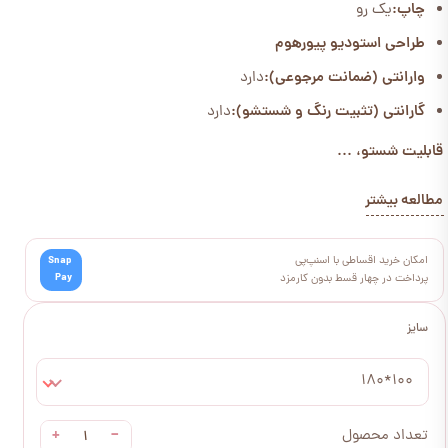
چاپ:
یک رو
طراحی استودیو پیورهوم
وارانتی (ضمانت مرجوعی):
دارد
گارانتی (تثبیت رنگ و شستشو):
دارد
قابلیت شستو، ...
مطالعه بیشتر
امکان خرید اقساطی با اسنپ‌پی
Snap
Pay
پرداخت در چهار قسط بدون کارمزد
سایز
100*180
+
−
تعداد محصول