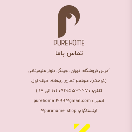
​تماس باما
آدرس فروشگاه: تهران، چیتگر، بلوار علیمردانی
(کوهک)، مجتمع تجاری ریحانه، طبقه اول
تلفن: 09195539970 (10 الی 18 )
ایمیل: purehome1399@gmail.com
اینستاگرام: purehome_shop@