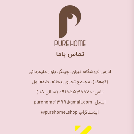
​تماس باما
آدرس فروشگاه: تهران، چیتگر، بلوار علیمردانی
(کوهک)، مجتمع تجاری ریحانه، طبقه اول
تلفن: 09195539970 (10 الی 18 )
ایمیل: purehome1399@gmail.com
اینستاگرام: purehome_shop@