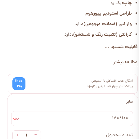
چاپ:
یک رو
طراحی استودیو پیورهوم
وارانتی (ضمانت مرجوعی):
دارد
گارانتی (تثبیت رنگ و شستشو):
دارد
قابلیت شستو، ...
مطالعه بیشتر
امکان خرید اقساطی با اسنپ‌پی
Snap
Pay
پرداخت در چهار قسط بدون کارمزد
سایز
100*180
+
−
تعداد محصول