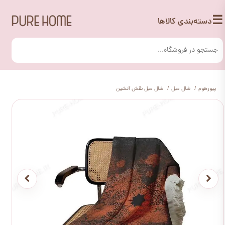
☰
دسته‌بندی کالاها
پیورهوم
شال مبل
شال مبل نقش آتشین