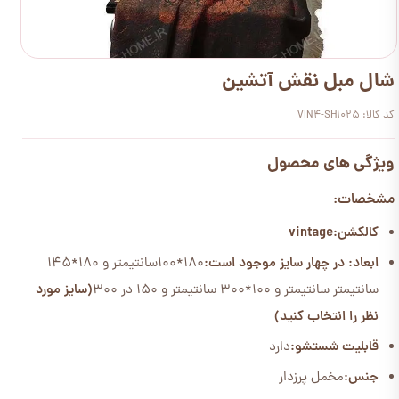
شال مبل نقش آتشین
کد کالا: VIN4-SH1025
ویژگی های محصول
مشخصات:
کالکشن:vintage
ابعاد: در چهار سایز موجود است:
180*100سانتیمتر و 180*145
سانتیمتر سانتیمتر و 100*300 سانتیمتر و 150 در 300
(سایز مورد
نظر را انتخاب کنید)
قابلیت شستشو:
دارد
جنس:
مخمل پرزدار