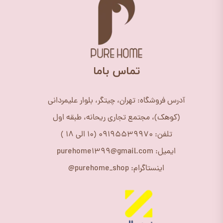
​تماس باما
آدرس فروشگاه: تهران، چیتگر، بلوار علیمردانی
(کوهک)، مجتمع تجاری ریحانه، طبقه اول
تلفن: 09195539970 (10 الی 18 )
ایمیل: purehome1399@gmail.com
اینستاگرام: purehome_shop@