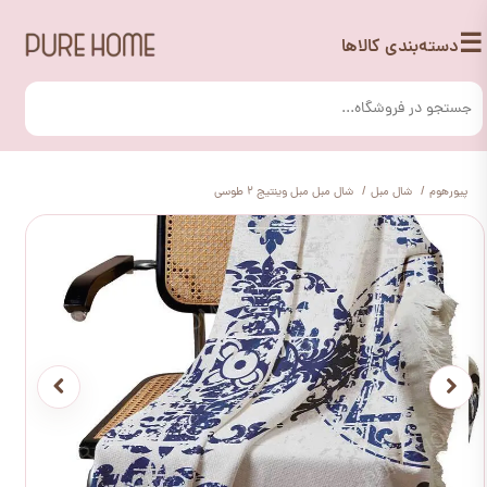
☰
دسته‌بندی کالاها
پیورهوم
شال مبل
شال مبل مبل وینتیج 2 طوسی