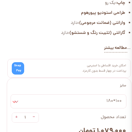
چاپ:
یک رو
طراحی استودیو پیورهوم
وارانتی (ضمانت مرجوعی):
دارد
گارانتی (تثبیت رنگ و شستشو):
دارد
مطالعه بیشتر
...
امکان خرید اقساطی با اسنپ‌پی
Snap
Pay
پرداخت در چهار قسط بدون کارمزد
سایز
100*180
+
−
تعداد محصول
۱,۰۷۹,۰۰۰ تومان