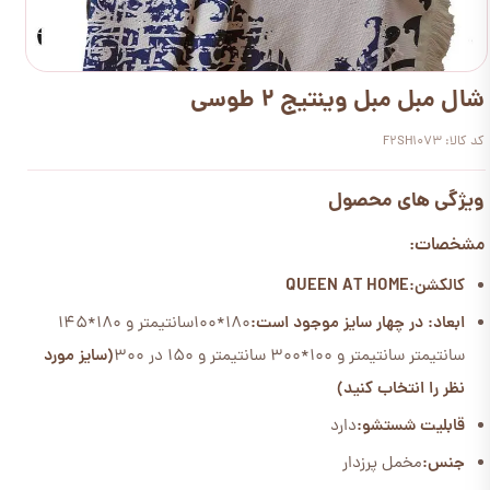
شال مبل مبل وینتیج 2 طوسی
کد کالا: F2SH1073
ویژگی های محصول
مشخصات:
کالکشن:QUEEN AT HOME
ابعاد: در چهار سایز موجود است:
180*100سانتیمتر و 180*145
سانتیمتر سانتیمتر و 100*300 سانتیمتر و 150 در 300
(سایز مورد
نظر را انتخاب کنید)
قابلیت شستشو:
دارد
جنس:
مخمل پرزدار