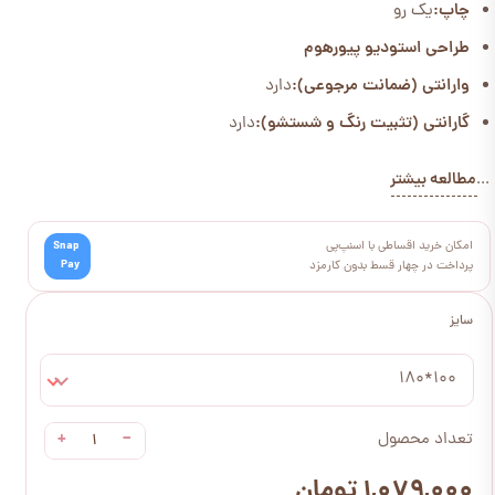
چاپ:
یک رو
طراحی استودیو پیورهوم
وارانتی (ضمانت مرجوعی):
دارد
گارانتی (تثبیت رنگ و شستشو):
دارد
مطالعه بیشتر
...
امکان خرید اقساطی با اسنپ‌پی
Snap
Pay
پرداخت در چهار قسط بدون کارمزد
سایز
100*180
+
−
تعداد محصول
۱,۰۷۹,۰۰۰ تومان