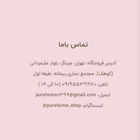
​تماس باما
آدرس فروشگاه: تهران، چیتگر، بلوار علیمردانی
(کوهک)، مجتمع تجاری ریحانه، طبقه اول
تلفن: 09195539970 (10 الی 18 )
ایمیل: purehome1399@gmail.com
اینستاگرام: purehome_shop@