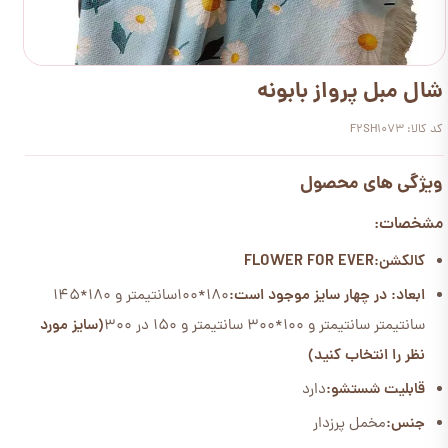
شال مبل پرواز بابونه
کد کالا: F2SH1073
ویژگی های محصول
مشخصات:
کالکشن:FLOWER FOR EVER
ابعاد: در چهار سایز موجود است:
180*100سانتیمتر و 180*145
سانتیمتر سانتیمتر و 100*300 سانتیمتر و 150 در 300
(سایز مورد
نظر را انتخاب کنید)
قابلیت شستشو:
دارد
جنس:
مخمل پرزدار