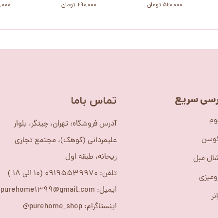
۵۲۰,۰۰۰ تومان
۲۹۰,۰۰۰ تومان
۵۹۹,۰۰۰
سی سریع
​تماس باما
وم
آدرس فروشگاه: تهران، چیتگر، بلوار
کوسن
علیمردانی (کوهک)، مجتمع تجاری
ریحانه، طبقه اول
ال مبل
تلفن: 09195539970 (10 الی 18 )
ومیزی
ایمیل: purehome1399@gmail.com
نر
اینستاگرام: purehome_shop@