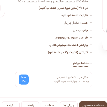
180*145 سانتیمتر سانتیمتر و 100*300 سانتیمتر و 150
در 300
(سایز مورد نظر را انتخاب کنید)
قابلیت شستشو:
دارد
جنس:
مخمل پرزدار
چاپ:
یک رو
طراحی استودیو پیورهوم
وارانتی (ضمانت مرجوعی):
دارد
گارانتی (تثبیت رنگ و شستشو):
...
مطالعه بیشتر
امکان خرید اقساطی با اسنپ‌پی
Snap
Pay
پرداخت در چهار قسط بدون کارمزد
مشخصات محصول
ویژگی ها
ضمانت
راهنما
نظرات