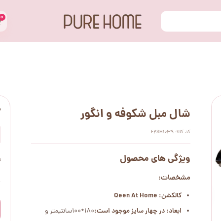
۰
س
شال مبل شکوفه و انگور
کد کالا: F2SH1039
ویژگی های محصول
ت
مشخصات:
۰
کالکشن: Qeen At Home
ابعاد: در چهار سایز موجود است:
180*100سانتیمتر و