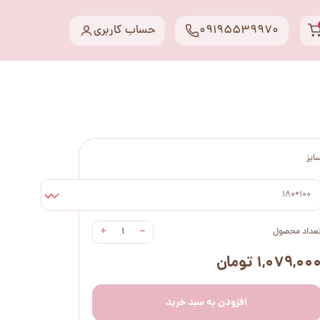
09195539970
حساب کاربری
ایز
100*180
+
−
عداد محصول
۱,۰۷۹,۰۰ تومان
افزودن به سبد خرید