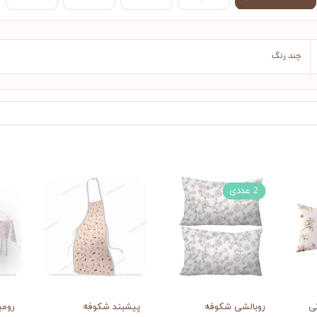
چند رنگ
2 عددی
ی
روبالشی شکوفه
پیشبند شکوفه
رومی