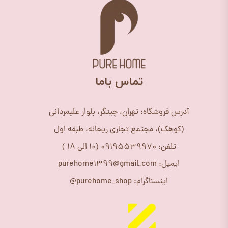
​تماس باما
آدرس فروشگاه: تهران، چیتگر، بلوار علیمردانی
(کوهک)، مجتمع تجاری ریحانه، طبقه اول
تلفن: 09195539970 (10 الی 18 )
ایمیل: purehome1399@gmail.com
اینستاگرام: purehome_shop@