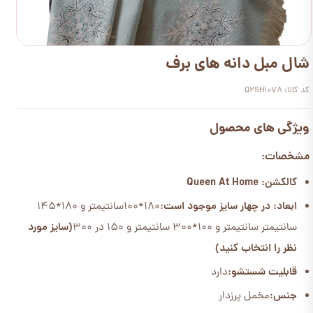
شال مبل دانه های برف
کد کالا: Q2SH1078
ویژگی های محصول
مشخصات:
کالکشن: Queen At Home
ابعاد: در چهار سایز موجود است:
180*100سانتیمتر و 180*145
سانتیمتر سانتیمتر و 100*300 سانتیمتر و 150 در 300
(سایز مورد
نظر را انتخاب کنید)
قابلیت شستشو:
دارد
جنس:
مخمل پرزدار