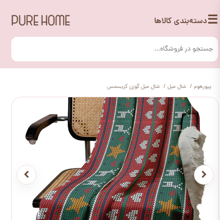
☰
دسته‌بندی کالاها
پیورهوم
شال مبل
شال مبل گوزن کریسمس