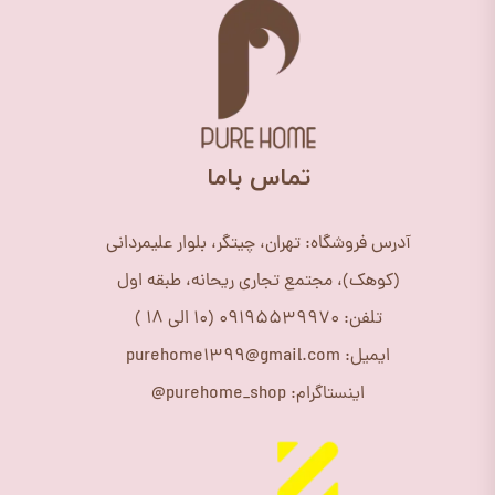
​تماس باما
آدرس فروشگاه: تهران، چیتگر، بلوار علیمردانی
(کوهک)، مجتمع تجاری ریحانه، طبقه اول
تلفن: 09195539970 (10 الی 18 )
ایمیل: purehome1399@gmail.com
اینستاگرام: purehome_shop@