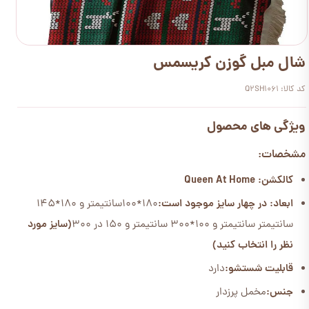
شال مبل گوزن کریسمس
کد کالا: Q2SH1061
ویژگی های محصول
مشخصات:
کالکشن: Queen At Home
ابعاد: در چهار سایز موجود است:
180*100سانتیمتر و 180*145
سانتیمتر سانتیمتر و 100*300 سانتیمتر و 150 در 300
(سایز مورد
نظر را انتخاب کنید)
قابلیت شستشو:
دارد
جنس:
مخمل پرزدار