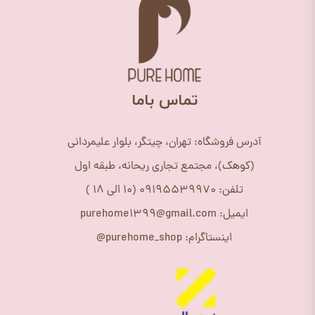
​تماس باما
آدرس فروشگاه: تهران، چیتگر، بلوار علیمردانی
(کوهک)، مجتمع تجاری ریحانه، طبقه اول
تلفن: 09195539970 (10 الی 18 )
ایمیل: purehome1399@gmail.com
اینستاگرام: purehome_shop@