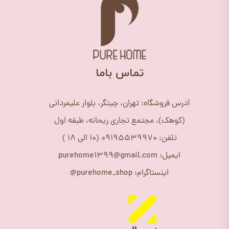
​تماس باما
آدرس فروشگاه: تهران، چیتگر، بلوار علیمردانی
(کوهک)، مجتمع تجاری ریحانه، طبقه اول
تلفن: 09195539970 (10 الی 18 )
ایمیل: purehome1399@gmail.com
اینستاگرام: purehome_shop@