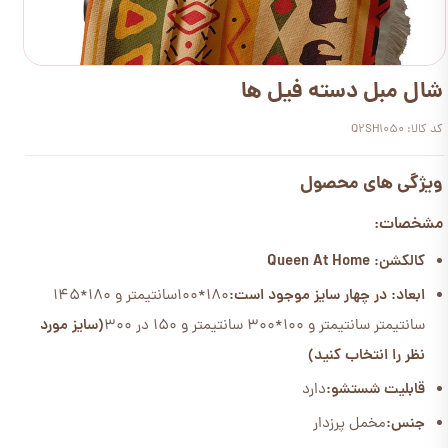
شال مبل دسته فیل ها
کد کالا: Q2SH1050
ویژگی های محصول
مشخصات:
کالکشن: Queen At Home
ابعاد: در چهار سایز موجود است:
180*100سانتیمتر و 180*145
سانتیمتر سانتیمتر و 100*300 سانتیمتر و 150 در 300
(سایز مورد
نظر را انتخاب کنید)
قابلیت شستشو:
دارد
جنس:
مخمل پرزدار