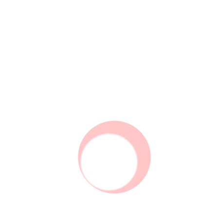
180*145 سانتیمتر سانتیمتر و 100*300 سانتیمتر و 150
در 300
(سایز مورد نظر را انتخاب کنید)
قابلیت شستشو:
دارد
جنس:
مخمل پرزدار
چاپ:
یک رو
طراحی استودیو پیورهوم
وارانتی (ضمانت مرجوعی):
دارد
گارانتی (تثبیت رنگ و شستشو):
...
مطالعه بیشتر
امکان خرید اقساطی با اسنپ‌پی
Snap
Pay
پرداخت در چهار قسط بدون کارمزد
مشخصات محصول
ویژگی ها
ضمانت
راهنما
نظرات