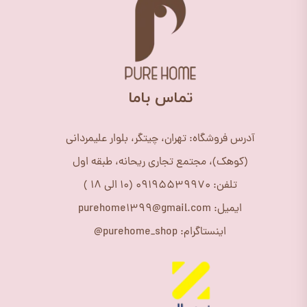
​تماس باما
آدرس فروشگاه: تهران، چیتگر، بلوار علیمردانی
(کوهک)، مجتمع تجاری ریحانه، طبقه اول
تلفن: 09195539970 (10 الی 18 )
ایمیل: purehome1399@gmail.com
اینستاگرام: purehome_shop@