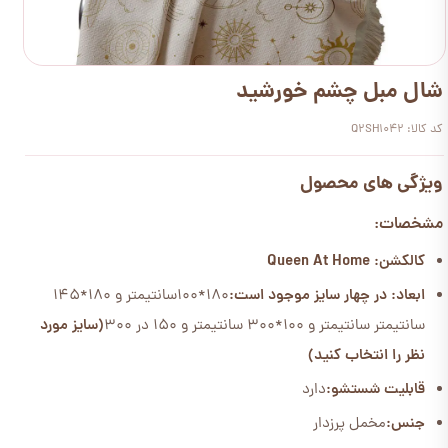
شال مبل چشم خورشید
کد کالا: Q2SH1042
ویژگی های محصول
مشخصات:
کالکشن: Queen At Home
ابعاد: در چهار سایز موجود است:
180*100سانتیمتر و 180*145
سانتیمتر سانتیمتر و 100*300 سانتیمتر و 150 در 300
(سایز مورد
نظر را انتخاب کنید)
قابلیت شستشو:
دارد
جنس:
مخمل پرزدار