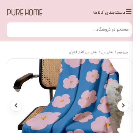
☰
دسته‌بندی کالاها
پیورهوم
شال مبل
شال مبل گلدار فانتزی