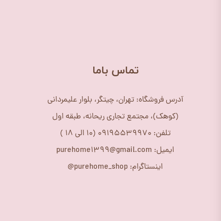
​تماس باما
آدرس فروشگاه: تهران، چیتگر، بلوار علیمردانی
(کوهک)، مجتمع تجاری ریحانه، طبقه اول
تلفن: 09195539970 (10 الی 18 )
ایمیل: purehome1399@gmail.com
اینستاگرام: purehome_shop@