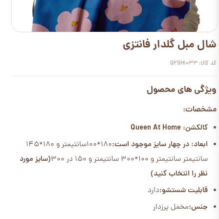
شال مبل گلدار فانتزی
کد کالا: Q2SH1033
ویژگی های محصول
مشخصات:
کالکشن: Queen At Home
ابعاد: در چهار سایز موجود است:
180*100سانتیمتر و 180*145
سانتیمتر سانتیمتر و 100*300 سانتیمتر و 150 در 300
(سایز مورد
نظر را انتخاب کنید)
قابلیت شستشو:
دارد
جنس:
مخمل پرزدار