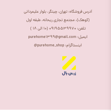
آدرس فروشگاه: تهران، چیتگر، بلوار علیمردانی
(کوهک)، مجتمع تجاری ریحانه، طبقه اول
تلفن: 09195539970 (10 الی 18 )
ایمیل: purehome1399@gmail.com
اینستاگرام: purehome_shop@