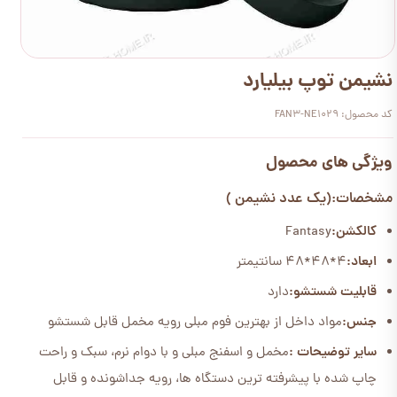
نشیمن توپ بیلیارد
کد محصول: FAN3-NE1029
ویژگی های محصول
مشخصات:(یک عدد نشیمن )
کالکشن:
Fantasy
ابعاد:
4*48*48 سانتیمتر
قابلیت شستشو:
دارد
جنس:
مواد داخل از بهترین فوم مبلی رویه مخمل قابل شستشو
سایر توضیحات :
مخمل و اسفنج مبلی و با دوام نرم، سبک و راحت
چاپ شده با پیشرفته ترین دستگاه ها، رویه جداشونده و قابل