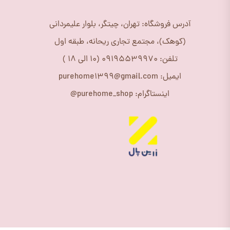
آدرس فروشگاه: تهران، چیتگر، بلوار علیمردانی
(کوهک)، مجتمع تجاری ریحانه، طبقه اول
تلفن: 09195539970 (10 الی 18 )
ایمیل: purehome1399@gmail.com
اینستاگرام: purehome_shop@