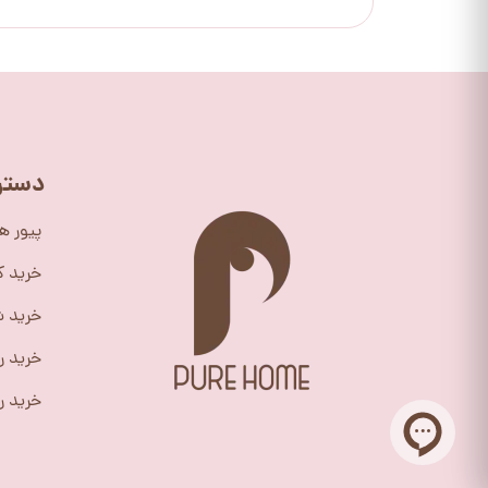
دستر
پیور ه
خرید 
خرید ش
خرید ر
خرید را