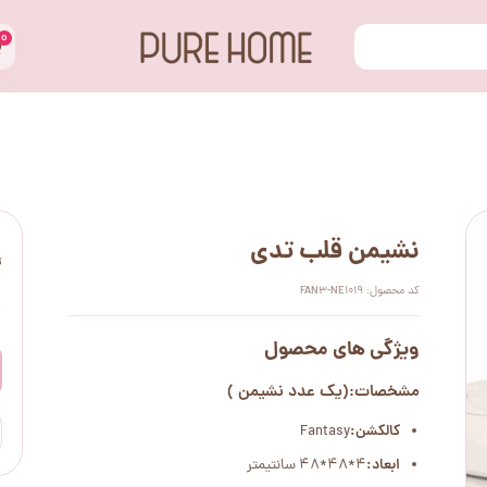
۰
نشیمن قلب تدی
ت
کد محصول: FAN3-NE1019
۰
ویژگی های محصول
مشخصات:(یک عدد نشیمن )
کالکشن:
Fantasy
ابعاد:
4*48*48 سانتیمتر