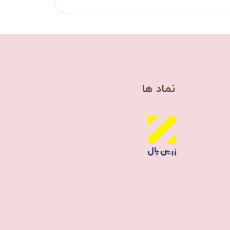
​نماد ها