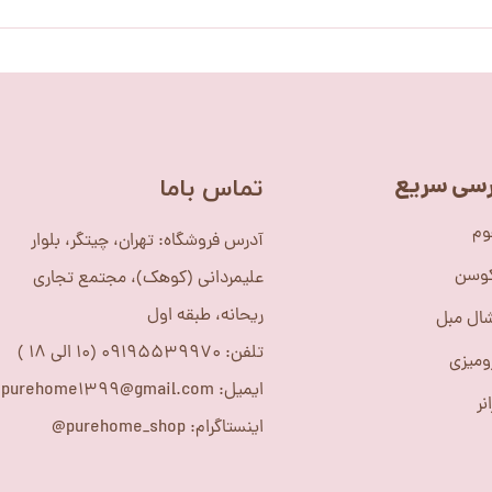
سی سریع
​تماس باما
وم
آدرس فروشگاه: تهران، چیتگر، بلوار
کوسن
علیمردانی (کوهک)، مجتمع تجاری
ریحانه، طبقه اول
ال مبل
تلفن: 09195539970 (10 الی 18 )
ومیزی
ایمیل: purehome1399@gmail.com
نر
اینستاگرام: purehome_shop@