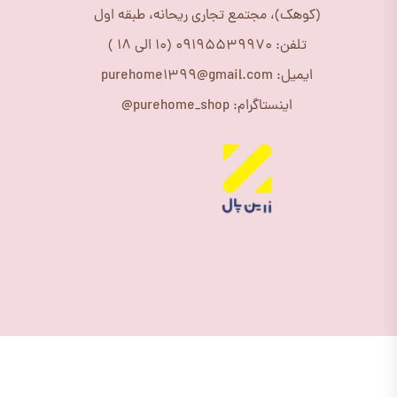
(کوهک)، مجتمع تجاری ریحانه، طبقه اول
تلفن: 09195539970 (10 الی 18 )
ایمیل: purehome1399@gmail.com
اینستاگرام: purehome_shop@