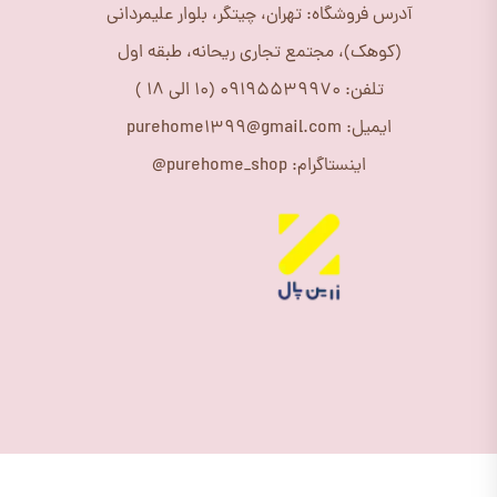
آدرس فروشگاه: تهران، چیتگر، بلوار علیمردانی
(کوهک)، مجتمع تجاری ریحانه، طبقه اول
تلفن: 09195539970 (10 الی 18 )
ایمیل: purehome1399@gmail.com
اینستاگرام: purehome_shop@