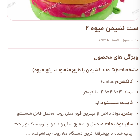
ست نشیمن میوه 2
کد محصول: FAN3-NE1007
ویژگی های محصول
مشخصات:(5 عدد نشیمن با طرح متفاوت، پنج میوه)
کالکشن:
Fantasy
ابعاد:
4*48*48 سانتیمتر
قابلیت شستشو:
دارد
جنس:
مواد داخل از بهترین فوم مبلی رویه مخمل قابل شستشو
سایر توضیحات :
مخمل و اسفنج مبلی و با دوام نرم، سبک و راحت
چاپ شده با پیشرفته ترین دستگاه ها، رویه جداشونده ...