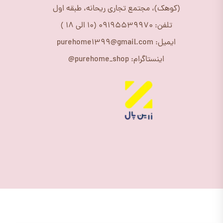
(کوهک)، مجتمع تجاری ریحانه، طبقه اول
تلفن: 09195539970 (10 الی 18 )
ایمیل: purehome1399@gmail.com
اینستاگرام: purehome_shop@