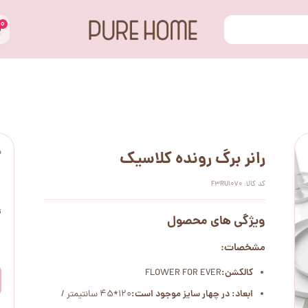
۰
س
رانر برگ رونده کلاسیک
کد کالا: F3RU1070
ت
ویژگی های محصول
۰
مشخصات:
کالکشن:
FLOWER FOR EVER
ابعاد: در چهار سایز موجود است:
120*45 سانتیمتر /