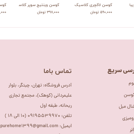
با
کوسن لاکچری کلاسیک
کوسن وینتیج سوپر کلاسیک
کوس
۵۹۰,۰۰۰ تومان
۳۹۸,۰۰۰ تومان
۸۸۵,۰۰۰
سی سریع
​تماس باما
وم
آدرس فروشگاه: تهران، چیتگر، بلوار
کوسن
علیمردانی (کوهک)، مجتمع تجاری
ریحانه، طبقه اول
ال مبل
تلفن: 09195539970 (10 الی 18 )
ومیزی
ایمیل: purehome1399@gmail.com
نر