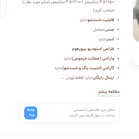
150*45 سانتیمتر / 200*45 سانتیمتر (سایز مورد نظر را
انتخاب کنید)
قابلیت شستشو:
دارد
جنس:
مخمل
آستر:
دارد
طراحی استودیو پیورهوم
وارانتی (ضمانت مرجوعی):
دارد
گارانتی (تثبیت رنگ و شستشو):
دارد
ارسال رایگان:
دارد (فقط تهران ...
مطالعه بیشتر
امکان خرید اقساطی با اسنپ‌پی
Snap
Pay
پرداخت در چهار قسط بدون کارمزد