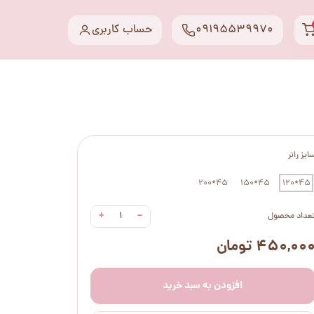
09195539970
حساب کاربری
ایز رانر
45*200
45*150
45*120
+
−
عداد محصول
۴۵۰,۰۰ تومان
افزودن به سبد خرید