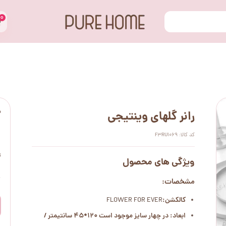
۰
س
رانر گلهای وینتیجی
کد کالا: F3RU1069
ت
ویژگی های محصول
۰
مشخصات:
کالکشن:
FLOWER FOR EVER
ابعاد: در چهار سایز موجود است 120*45 سانتیمتر /