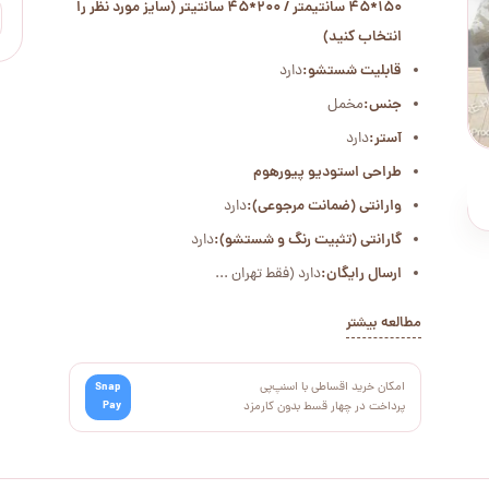
150*45 سانتیمتر / 200*45 سانتیتر (سایز مورد نظر را
انتخاب کنید)
قابلیت شستشو:
دارد
جنس:
مخمل
آستر:
دارد
طراحی استودیو پیورهوم
وارانتی (ضمانت مرجوعی):
دارد
گارانتی (تثبیت رنگ و شستشو):
دارد
ارسال رایگان:
دارد (فقط تهران ...
مطالعه بیشتر
امکان خرید اقساطی با اسنپ‌پی
Snap
Pay
پرداخت در چهار قسط بدون کارمزد