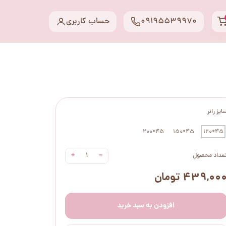
09195539970
حساب کاربری
ایز رانر
45*200
45*150
45*120
+
−
عداد محصول
۴۳۹,۰۰ تومان
افزودن به سبد خرید