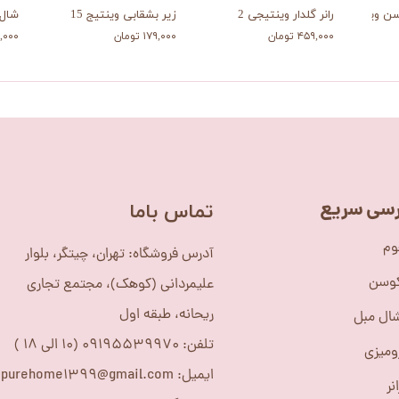
ینتیج48-12
رانر گلدار وینتیجی 2
زیر بشقابی وینتیج 15
شال م
۴۵۹,۰۰۰ تومان
۱۷۹,۰۰۰ تومان
۰۷۹,۰۰۰
سی سریع
​تماس باما
وم
آدرس فروشگاه: تهران، چیتگر، بلوار
کوسن
علیمردانی (کوهک)، مجتمع تجاری
ریحانه، طبقه اول
ال مبل
تلفن: 09195539970 (10 الی 18 )
ومیزی
ایمیل: purehome1399@gmail.com
نر