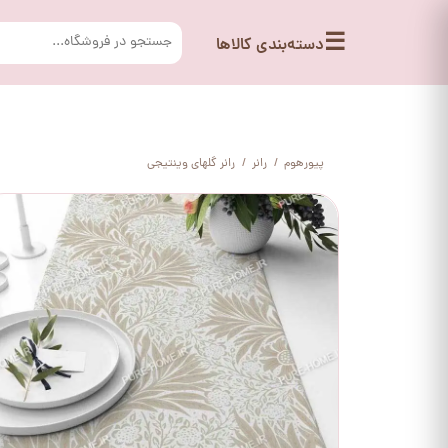
☰
دسته‌بندی کالاها
پیورهوم
رانر
رانر گلهای وینتیجی