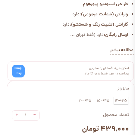
طراحی استودیو پیورهوم
وارانتی (ضمانت مرجوعی):
دارد
گارانتی (تثبیت رنگ و شستشو):
دارد
ارسال رایگان:
دارد (فقط تهران ...
مطالعه بیشتر
امکان خرید اقساطی با اسنپ‌پی
Snap
Pay
پرداخت در چهار قسط بدون کارمزد
سایز رانر
45*200
45*150
45*120
+
−
تعداد محصول
۴۳۹,۰۰۰ تومان