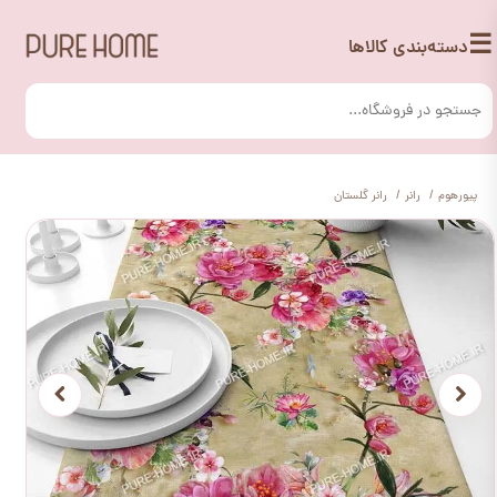
☰
دسته‌بندی کالاها
پیورهوم
رانر
رانر گلستان