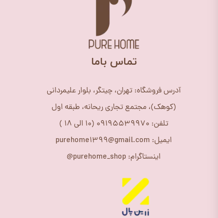
​تماس باما
آدرس فروشگاه: تهران، چیتگر، بلوار علیمردانی
(کوهک)، مجتمع تجاری ریحانه، طبقه اول
تلفن: 09195539970 (10 الی 18 )
ایمیل: purehome1399@gmail.com
اینستاگرام: purehome_shop@