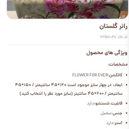
رانر گلستان
کد کالا: F3RU1047
ویژگی های محصول
مشخصات:
کالکشن:
FLOWER FOR EVER
ابعاد: در چهار سایز موجود است 120*45 سانتیمتر / 150*45
سانتیمتر / 200*45 سانتیتر (سایز مورد نظر را انتخاب کنید)
قابلیت شستشو:
دارد
جنس:
مخمل
آستر:
دارد