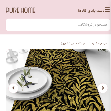
☰
دسته‌بندی کالاها
پیورهوم
رانر
رانر برگ طلایی (لاکچری)