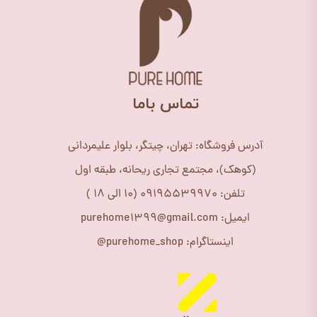
​تماس باما
آدرس فروشگاه: تهران، چیتگر، بلوار علیمردانی
(کوهک)، مجتمع تجاری ریحانه، طبقه اول
تلفن: 09195539970 (10 الی 18 )
ایمیل: purehome1399@gmail.com
اینستاگرام: purehome_shop@