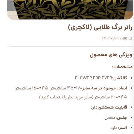
رانر برگ طلایی (لاکچری)
کد کالا: F402RU1021
ویژگی های محصول
مشخصات:
کالکشن:
FLOWER FOR EVER
ابعاد: موجود در سه سایز
120*45 سانتیمتر، 45*150 سانتیمتر،
45*200 سانتیمتر (سایز مورد نظر را انتخاب کنید)
قابلیت شستشو:
دارد
جنس:
مخمل
آستر:
دارد