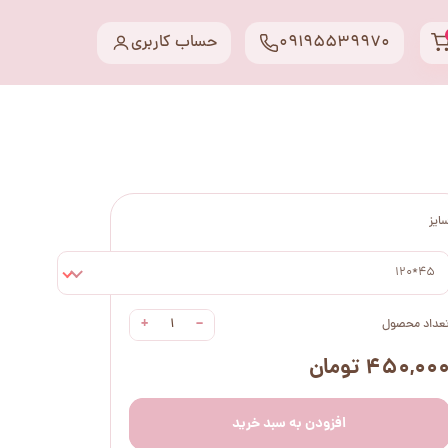
09195539970
حساب کاربری
ایز
45*120
+
−
عداد محصول
۴۵۰,۰۰ تومان
افزودن به سبد خرید