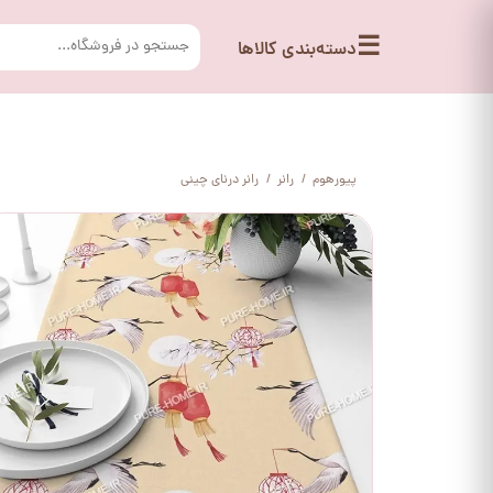
☰
دسته‌بندی کالاها
پیورهوم
رانر
رانر درنای چینی