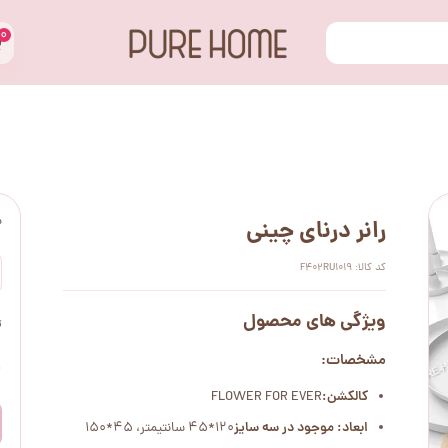
۰
س
رانر درنای چینی
کد کالا: F402RU1019
ویژگی های محصول
ت
مشخصات:
۰
کالکشن:
FLOWER FOR EVER
ابعاد: موجود در سه سایز
120*45 سانتیمتر، 45*150