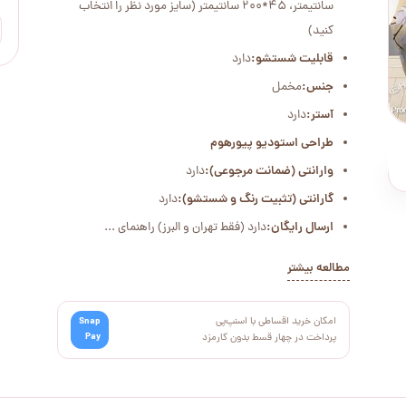
سانتیمتر، 45*200 سانتیمتر (سایز مورد نظر را انتخاب
کنید)
قابلیت شستشو:
دارد
جنس:
مخمل
آستر:
دارد
طراحی استودیو پیورهوم
وارانتی (ضمانت مرجوعی):
دارد
گارانتی (تثبیت رنگ و شستشو):
دارد
ارسال رایگان:
دارد (فقط تهران و البرز) راهنمای ...
مطالعه بیشتر
امکان خرید اقساطی با اسنپ‌پی
Snap
Pay
پرداخت در چهار قسط بدون کارمزد