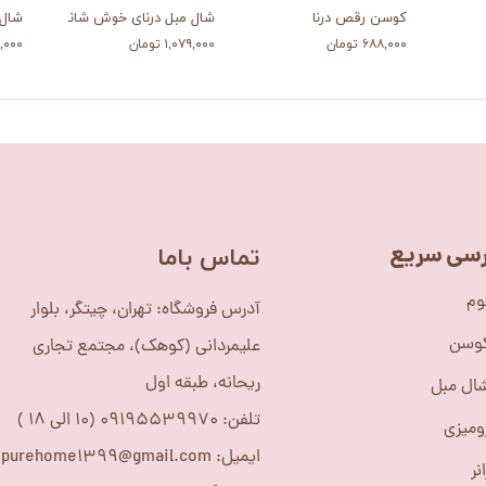
کوسن رقص درنا
شال مبل درنای خوش شانسی
شال 
۶۸۸,۰۰۰ تومان
۱,۰۷۹,۰۰۰ تومان
۰۷۹,۰۰۰
سی سریع
​تماس باما
وم
آدرس فروشگاه: تهران، چیتگر، بلوار
کوسن
علیمردانی (کوهک)، مجتمع تجاری
ریحانه، طبقه اول
ال مبل
تلفن: 09195539970 (10 الی 18 )
ومیزی
ایمیل: purehome1399@gmail.com
نر