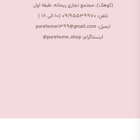
(کوهک)، مجتمع تجاری ریحانه، طبقه اول
تلفن: 09195539970 (10 الی 18 )
ایمیل: purehome1399@gmail.com
اینستاگرام: purehome_shop@