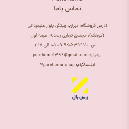
​تماس باما
آدرس فروشگاه: تهران، چیتگر، بلوار علیمردانی
(کوهک)، مجتمع تجاری ریحانه، طبقه اول
تلفن: 09195539970 (10 الی 18 )
ایمیل: purehome1399@gmail.com
اینستاگرام: purehome_shop@