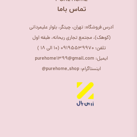
​تماس باما
آدرس فروشگاه: تهران، چیتگر، بلوار علیمردانی
(کوهک)، مجتمع تجاری ریحانه، طبقه اول
تلفن: 09195539970 (10 الی 18 )
ایمیل: purehome1399@gmail.com
اینستاگرام: purehome_shop@