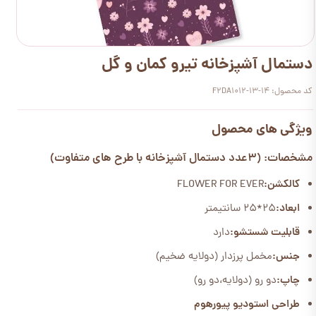
دستمال آشپزخانه تیرو کمان و گل
کد محصول: F2DA1012-13-14
ویژگی های محصول
مشخصات: (3عدد دستمال آشپزخانه با طرح های متفاوت)
کالکشن:
FLOWER FOR EVER
ابعاد:
25*25 سانتیمتر
قابلیت شستشو:
دارد
جنس:
مخمل پرزدار (دولایه ضخیم)
چاپ:
دو رو (دولایه،دو رو)
طراحی استودیو پیورهوم