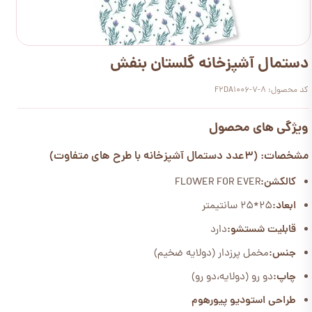
دستمال آشپزخانه گلستان بنفش
کد محصول: F2DA1006-7-8
ویژگی های محصول
مشخصات: (3عدد دستمال آشپزخانه با طرح های متفاوت)
کالکشن:
FLOWER FOR EVER
ابعاد:
25*25 سانتیمتر
قابلیت شستشو:
دارد
جنس:
مخمل پرزدار (دولایه ضخیم)
چاپ:
دو رو (دولایه،دو رو)
طراحی استودیو پیورهوم