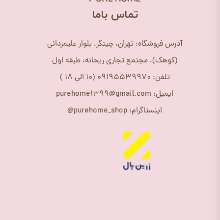
​تماس باما
آدرس فروشگاه: تهران، چیتگر، بلوار علیمردانی
(کوهک)، مجتمع تجاری ریحانه، طبقه اول
تلفن: 09195539970 (10 الی 18 )
ایمیل: purehome1399@gmail.com
اینستاگرام: purehome_shop@