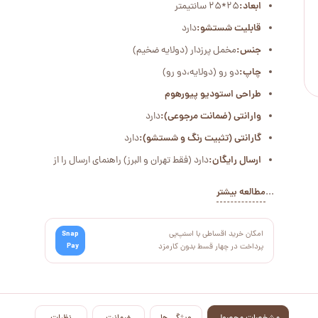
ابعاد:
25*25 سانتیمتر
قابلیت شستشو:
دارد
جنس:
مخمل پرزدار (دولایه ضخیم)
چاپ:
دو رو (دولایه،دو رو)
طراحی استودیو پیورهوم
وارانتی (ضمانت مرجوعی):
دارد
گارانتی (تثبیت رنگ و شستشو):
دارد
ارسال رایگان:
دارد (فقط تهران و البرز) راهنمای ارسال را از
...
مطالعه بیشتر
امکان خرید اقساطی با اسنپ‌پی
Snap
Pay
پرداخت در چهار قسط بدون کارمزد