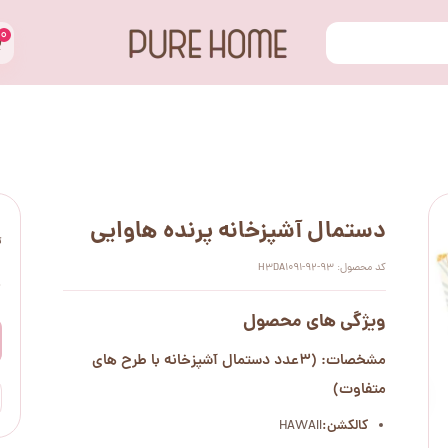
۰
دستمال آشپزخانه پرنده هاوایی
ت
کد محصول: H3DA1091-92-93
۰
ویژگی های محصول
مشخصات: (3عدد دستمال آشپزخانه با طرح های
متفاوت)
کالکشن:
HAWAII