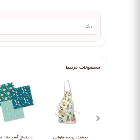
رنگ
پیشبند پرنده هاوایی
دستمال آشپزخانه فل