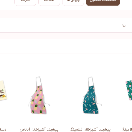
مشخصات محصول
ویژگی ها
ضمانت
نظرات
زرد
امینگوها و آناناس
پیشبند آشپزخانه فلامینگو و آناناس
پیشبند آشپزخانه آناناس
دستم