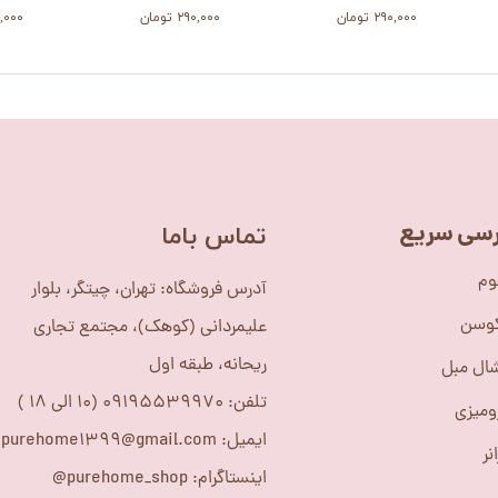
۲۹۰,۰۰۰ تومان
۲۹۰,۰۰۰ تومان
۲۳۷,۰۰۰
سی سریع
​تماس باما
وم
آدرس فروشگاه: تهران، چیتگر، بلوار
کوسن
علیمردانی (کوهک)، مجتمع تجاری
ریحانه، طبقه اول
ال مبل
تلفن: 09195539970 (10 الی 18 )
ومیزی
ایمیل: purehome1399@gmail.com
نر
اینستاگرام: purehome_shop@