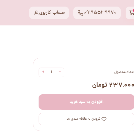
09195539970
حساب کاربری
+
−
عداد محصول
۲۳۷,۰۰ تومان
افزودن به سبد خرید
افزودن به علاقه مندی ها