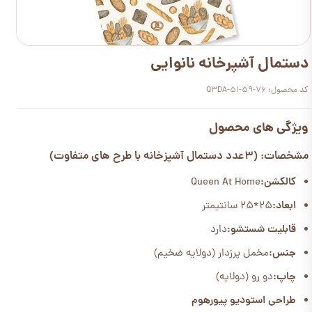
دستمال آشپرخانه نانوایی
کد محصول: Q3DA-51-59-76
ویژگی های محصول
مشخصات: (3عدد دستمال آشپزخانه با طرح های متفاوت)
کالکشن:
Queen At Home
ابعاد:
25*25 سانتیمتر
قابلیت شستشو:
دارد
جنس:
مخمل پرزدار (دولایه ضخیم)
چاپ:
دو رو (دولایه)
طراحی استودیو پیورهوم