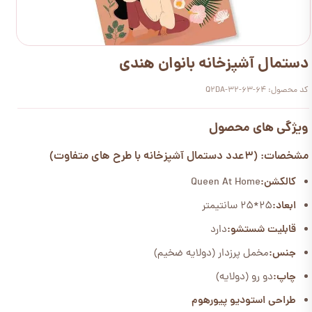
دستمال آشپزخانه بانوان هندی
کد محصول: Q2DA-32-63-64
ویژگی های محصول
مشخصات: (3عدد دستمال آشپزخانه با طرح های متفاوت)
کالکشن:
Queen At Home
ابعاد:
25*25 سانتیمتر
قابلیت شستشو:
دارد
جنس:
مخمل پرزدار (دولایه ضخیم)
چاپ:
دو رو (دولایه)
طراحی استودیو پیورهوم