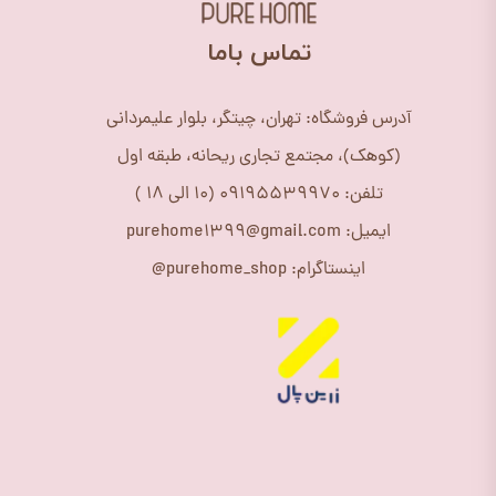
​تماس باما
آدرس فروشگاه: تهران، چیتگر، بلوار علیمردانی
(کوهک)، مجتمع تجاری ریحانه، طبقه اول
تلفن: 09195539970 (10 الی 18 )
ایمیل: purehome1399@gmail.com
اینستاگرام: purehome_shop@