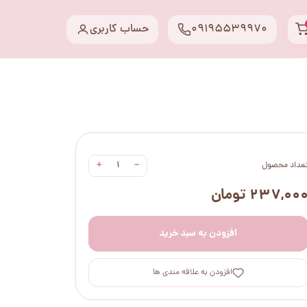
09195539970
حساب کاربری
+
−
عداد محصول
۲۳۷,۰۰ تومان
افزودن به سبد خرید
افزودن به علاقه مندی ها