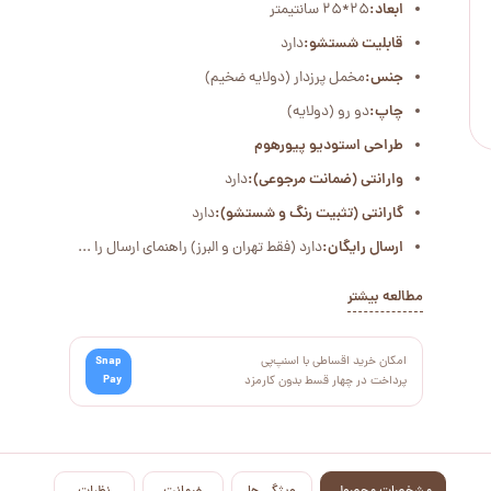
ابعاد:
25*25 سانتیمتر
قابلیت شستشو:
دارد
جنس:
مخمل پرزدار (دولایه ضخیم)
چاپ:
دو رو (دولایه)
طراحی استودیو پیورهوم
وارانتی (ضمانت مرجوعی):
دارد
گارانتی (تثبیت رنگ و شستشو):
دارد
ارسال رایگان:
دارد (فقط تهران و البرز) راهنمای ارسال را ...
مطالعه بیشتر
امکان خرید اقساطی با اسنپ‌پی
Snap
Pay
پرداخت در چهار قسط بدون کارمزد