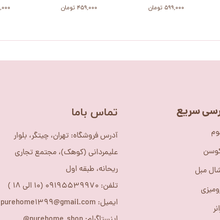
۵۹۹,۰۰۰ تومان
۴۵۹,۰۰۰ تومان
۴۵۹,۰۰۰
سی سریع
​تماس باما
وم
آدرس فروشگاه: تهران، چیتگر، بلوار
کوسن
علیمردانی (کوهک)، مجتمع تجاری
ریحانه، طبقه اول
ال مبل
تلفن: 09195539970 (10 الی 18 )
ومیزی
ایمیل: purehome1399@gmail.com
نر
اینستاگرام: purehome_shop@