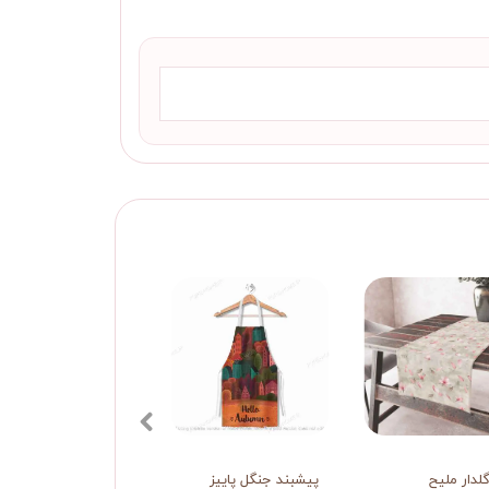
گلدار ملیح
پیشبند جنگل پاییز
پیشبند چای تازه دم