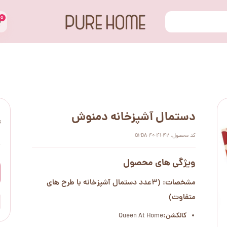
۰
دستمال آشپزخانه دمنوش
ت
کد محصول: Q2DA-40-41-42
۰
ویژگی های محصول
مشخصات: (3عدد دستمال آشپزخانه با طرح های
متفاوت)
کالکشن:
Queen At Home