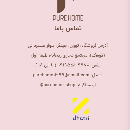
​تماس باما
آدرس فروشگاه: تهران، چیتگر، بلوار علیمردانی
(کوهک)، مجتمع تجاری ریحانه، طبقه اول
تلفن: 09195539970 (10 الی 18 )
ایمیل: purehome1399@gmail.com
اینستاگرام: purehome_shop@