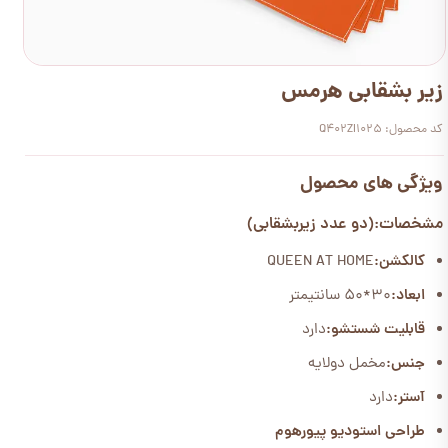
زیر بشقابی هرمس
کد محصول: Q402ZI1025
ویژگی های محصول
مشخصات:(دو عدد زیربشقابی)
کالکشن:
QUEEN AT HOME
ابعاد:
30*50 سانتیمتر
قابلیت شستشو:
دارد
جنس:
مخمل دولایه
آستر:
دارد
طراحی استودیو پیورهوم