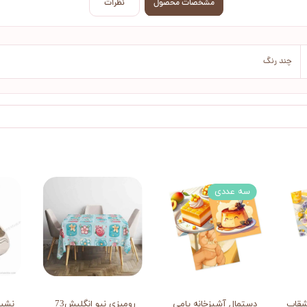
مشخصات محصول
نظرات
چند رنگ
سه عددی
شقاب خوشمزه
دستمال آشپزخانه یامی
رومیزی نیو انگلیش73
نشیم