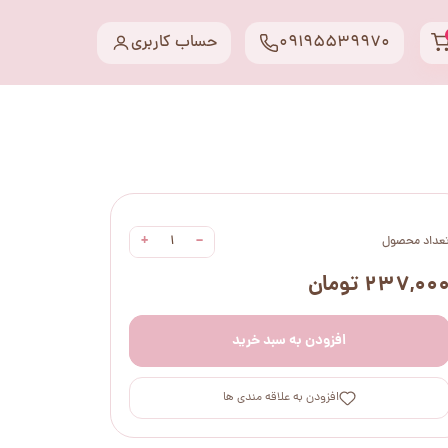
09195539970
حساب کاربری
+
−
عداد محصول
۲۳۷,۰۰ تومان
افزودن به سبد خرید
افزودن به علاقه مندی ها