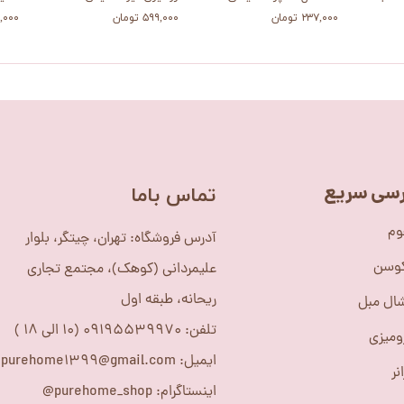
۲۳۷,۰۰۰ تومان
۵۹۹,۰۰۰ تومان
۸۰۹,۰۰۰
سی سریع
​تماس باما
وم
آدرس فروشگاه: تهران، چیتگر، بلوار
کوسن
علیمردانی (کوهک)، مجتمع تجاری
ریحانه، طبقه اول
ال مبل
تلفن: 09195539970 (10 الی 18 )
ومیزی
ایمیل: purehome1399@gmail.com
نر
اینستاگرام: purehome_shop@