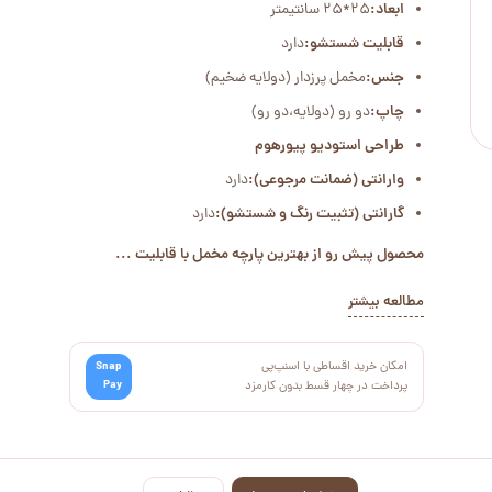
ابعاد:
25*25 سانتیمتر
قابلیت شستشو:
دارد
جنس:
مخمل پرزدار (دولایه ضخیم)
چاپ:
دو رو (دولایه،دو رو)
طراحی استودیو پیورهوم
وارانتی (ضمانت مرجوعی):
دارد
گارانتی (تثبیت رنگ و شستشو):
دارد
محصول پیش رو از بهترین پارچه مخمل با قابلیت ...
مطالعه بیشتر
امکان خرید اقساطی با اسنپ‌پی
Snap
Pay
پرداخت در چهار قسط بدون کارمزد