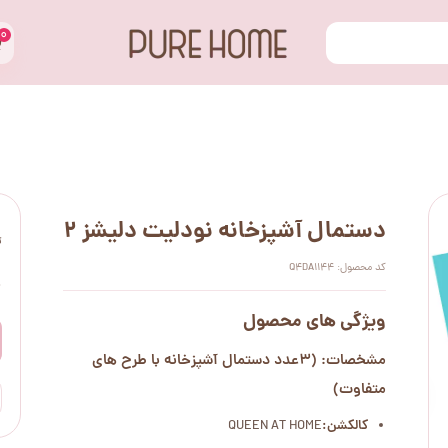
۰
دستمال آشپزخانه نودلیت دلیشز 2
ت
کد محصول: Q4DA1144
۰
ویژگی های محصول
مشخصات: (3عدد دستمال آشپزخانه با طرح های
متفاوت)
کالکشن:
QUEEN AT HOME