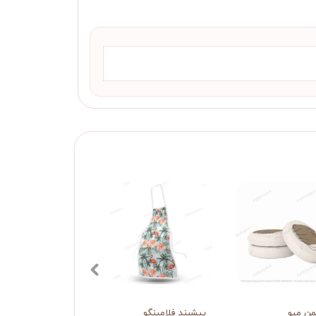
ن میو
پیشبند فلامینگو
کوسن کودک گربه