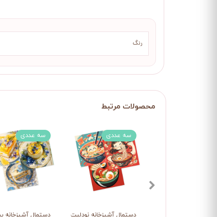
رنگ
سه عددی
سه عددی
دستمال آشپزخانه نودلیت دلیشز
دستمال آشپزخانه ب