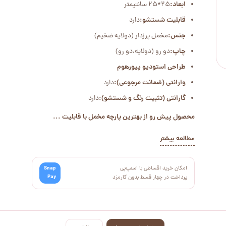
ابعاد:
25*25 سانتیمتر
قابلیت شستشو:
دارد
جنس:
مخمل پرزدار (دولایه ضخیم)
چاپ:
دو رو (دولایه،دو رو)
طراحی استودیو پیورهوم
وارانتی (ضمانت مرجوعی):
دارد
گارانتی (تثبیت رنگ و شستشو):
دارد
محصول پیش رو از بهترین پارچه مخمل با قابلیت ...
مطالعه بیشتر
امکان خرید اقساطی با اسنپ‌پی
Snap
Pay
پرداخت در چهار قسط بدون کارمزد