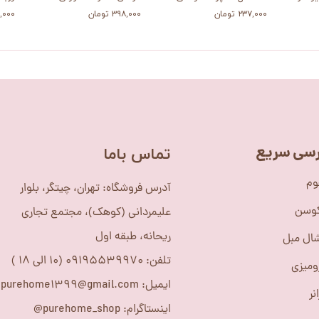
۲۳۷,۰۰۰ تومان
۳۹۸,۰۰۰ تومان
۵۲۰,۰۰۰
سی سریع
​تماس باما
وم
آدرس فروشگاه: تهران، چیتگر، بلوار
کوسن
علیمردانی (کوهک)، مجتمع تجاری
ریحانه، طبقه اول
ال مبل
تلفن: 09195539970 (10 الی 18 )
ومیزی
ایمیل: purehome1399@gmail.com
نر
اینستاگرام: purehome_shop@