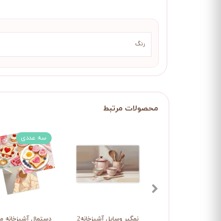
رنگ
سه عددی
نمگیر وسایل آشپزخانه2
دستمال آشپزخانه م