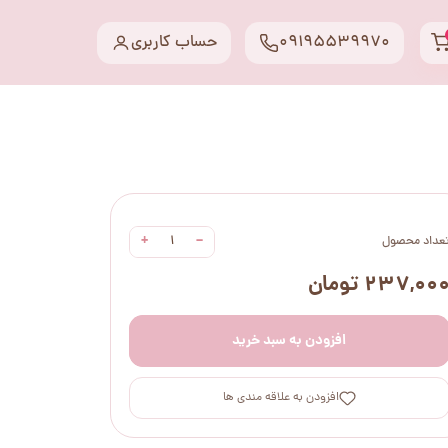
09195539970
حساب کاربری
+
−
عداد محصول
۲۳۷,۰۰ تومان
افزودن به سبد خرید
افزودن به علاقه مندی ها