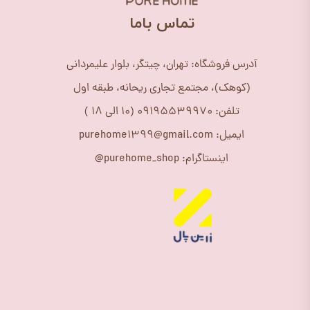
​تماس باما
آدرس فروشگاه: تهران، چیتگر، بلوار علیمردانی
(کوهک)، مجتمع تجاری ریحانه، طبقه اول
تلفن: 09195539970 (10 الی 18 )
ایمیل: purehome1399@gmail.com
اینستاگرام: purehome_shop@