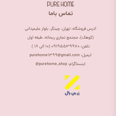
​تماس باما
آدرس فروشگاه: تهران، چیتگر، بلوار علیمردانی
(کوهک)، مجتمع تجاری ریحانه، طبقه اول
تلفن: 09195539970 (10 الی 18 )
ایمیل: purehome1399@gmail.com
اینستاگرام: purehome_shop@