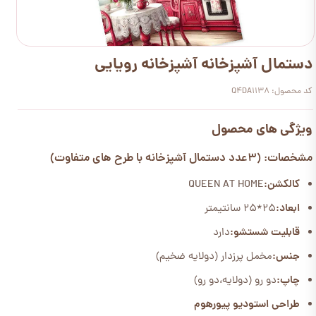
دستمال آشپزخانه آشپزخانه رویایی
کد محصول: Q4DA1138
ویژگی های محصول
مشخصات: (3عدد دستمال آشپزخانه با طرح های متفاوت)
کالکشن:
QUEEN AT HOME
ابعاد:
25*25 سانتیمتر
قابلیت شستشو:
دارد
جنس:
مخمل پرزدار (دولایه ضخیم)
چاپ:
دو رو (دولایه،دو رو)
طراحی استودیو پیورهوم