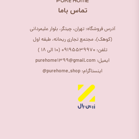
​تماس باما
آدرس فروشگاه: تهران، چیتگر، بلوار علیمردانی
(کوهک)، مجتمع تجاری ریحانه، طبقه اول
تلفن: 09195539970 (10 الی 18 )
ایمیل: purehome1399@gmail.com
اینستاگرام: purehome_shop@