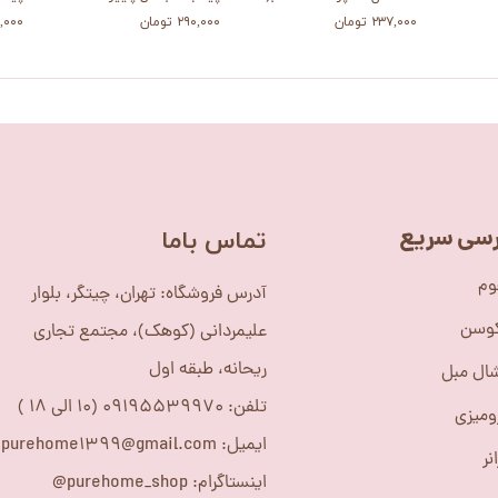
۲۳۷,۰۰۰ تومان
۲۹۰,۰۰۰ تومان
۲۹۰,۰۰۰
سی سریع
​تماس باما
وم
آدرس فروشگاه: تهران، چیتگر، بلوار
کوسن
علیمردانی (کوهک)، مجتمع تجاری
ریحانه، طبقه اول
ال مبل
تلفن: 09195539970 (10 الی 18 )
ومیزی
ایمیل: purehome1399@gmail.com
نر
اینستاگرام: purehome_shop@