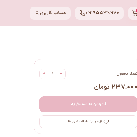
09195539970
حساب کاربری
+
−
عداد محصول
۲۳۷,۰۰ تومان
افزودن به سبد خرید
افزودن به علاقه مندی ها