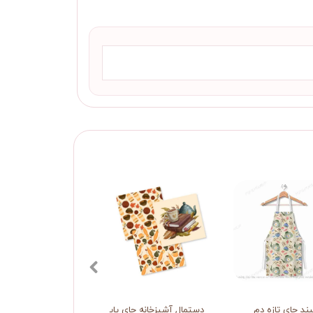
ند چای تازه دم
دستمال آشپزخانه چای پاییزی
نمگیر وسایل آشپزی