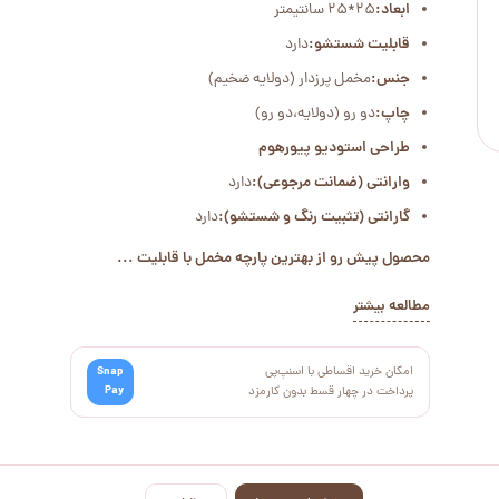
ابعاد:
25*25 سانتیمتر
قابلیت شستشو:
دارد
جنس:
مخمل پرزدار (دولایه ضخیم)
چاپ:
دو رو (دولایه،دو رو)
طراحی استودیو پیورهوم
وارانتی (ضمانت مرجوعی):
دارد
گارانتی (تثبیت رنگ و شستشو):
دارد
محصول پیش رو از بهترین پارچه مخمل با قابلیت ...
مطالعه بیشتر
امکان خرید اقساطی با اسنپ‌پی
Snap
Pay
پرداخت در چهار قسط بدون کارمزد